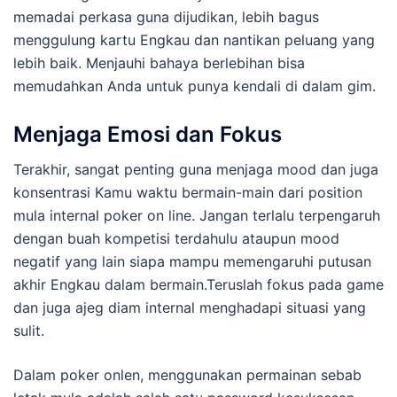
memadai perkasa guna dijudikan, lebih bagus
menggulung kartu Engkau dan nantikan peluang yang
lebih baik. Menjauhi bahaya berlebihan bisa
memudahkan Anda untuk punya kendali di dalam gim.
Menjaga Emosi dan Fokus
Terakhir, sangat penting guna menjaga mood dan juga
konsentrasi Kamu waktu bermain-main dari position
mula internal poker on line. Jangan terlalu terpengaruh
dengan buah kompetisi terdahulu ataupun mood
negatif yang lain siapa mampu memengaruhi putusan
akhir Engkau dalam bermain.Teruslah fokus pada game
dan juga ajeg diam internal menghadapi situasi yang
sulit.
Dalam poker onlen, menggunakan permainan sebab