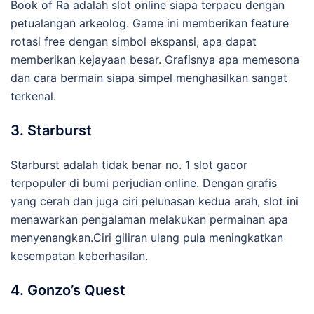
Book of Ra adalah slot online siapa terpacu dengan
petualangan arkeolog. Game ini memberikan feature
rotasi free dengan simbol ekspansi, apa dapat
memberikan kejayaan besar. Grafisnya apa memesona
dan cara bermain siapa simpel menghasilkan sangat
terkenal.
3. Starburst
Starburst adalah tidak benar no. 1 slot gacor
terpopuler di bumi perjudian online. Dengan grafis
yang cerah dan juga ciri pelunasan kedua arah, slot ini
menawarkan pengalaman melakukan permainan apa
menyenangkan.Ciri giliran ulang pula meningkatkan
kesempatan keberhasilan.
4. Gonzo’s Quest