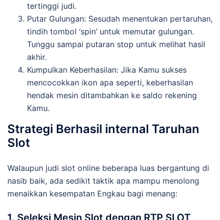
tertinggi judi.
Putar Gulungan: Sesudah menentukan pertaruhan,
tindih tombol ‘spin’ untuk memutar gulungan.
Tunggu sampai putaran stop untuk melihat hasil
akhir.
Kumpulkan Keberhasilan: Jika Kamu sukses
mencocokkan ikon apa seperti, keberhasilan
hendak mesin ditambahkan ke saldo rekening
Kamu.
Strategi Berhasil internal Taruhan
Slot
Walaupun judi slot online beberapa luas bergantung di
nasib baik, ada sedikit taktik apa mampu menolong
menaikkan kesempatan Engkau bagi menang:
1. Seleksi Mesin Slot dengan RTP SLOT