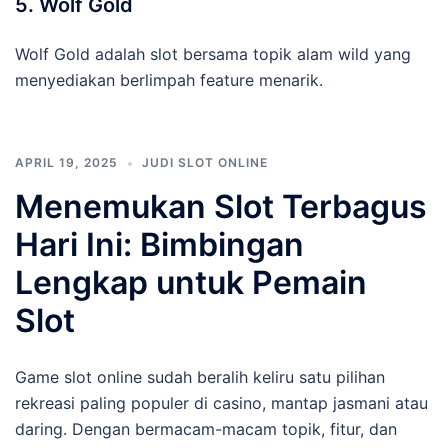
5. Wolf Gold
Wolf Gold adalah slot bersama topik alam wild yang
menyediakan berlimpah feature menarik.
APRIL 19, 2025
JUDI SLOT ONLINE
Menemukan Slot Terbagus
Hari Ini: Bimbingan
Lengkap untuk Pemain
Slot
Game slot online sudah beralih keliru satu pilihan
rekreasi paling populer di casino, mantap jasmani atau
daring. Dengan bermacam-macam topik, fitur, dan