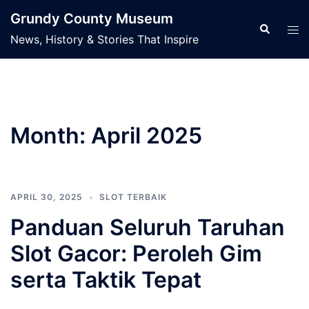
Skip
Grundy County Museum
to
Search
Tog
News, History & Stories That Inspire
content
men
Month:
April 2025
APRIL 30, 2025
SLOT TERBAIK
Panduan Seluruh Taruhan
Slot Gacor: Peroleh Gim
serta Taktik Tepat