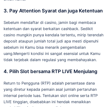
3. Pay Attention Syarat dan juga Ketentuan
Sebelum mendaftar di casino, jamin bagi membaca
ketentuan dan syarat berkaitan cashback. Sedikit
casino mungkin punya kendala tertentu, mirip terendah
deposit ataupun jumlah total judi apa mesti dipenuhi
sebelum ini Kamu bisa menarik pengembalian
uang.Mengerti kondisi ini sangat esensial untuk Kamu
tidak terjebak dalam regulasi yang membahayakan.
4. Pilih Slot bersama RTP LIVE Menjulang
Return to Pengguna (RTP) adalah persentase dana
yang diretur kepada pemain asal jumlah pertaruhan
internal periode luas. Tentukan slot online serta RTP
LIVE tinggian, disebabkan ini hendak menaikkan