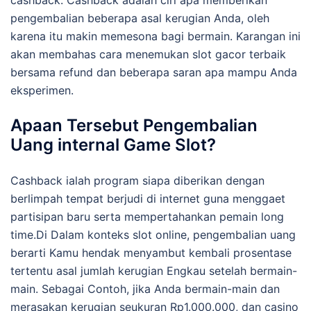
cashback. Cashback adalah ciri apa memberikan
pengembalian beberapa asal kerugian Anda, oleh
karena itu makin memesona bagi bermain. Karangan ini
akan membahas cara menemukan slot gacor terbaik
bersama refund dan beberapa saran apa mampu Anda
eksperimen.
Apaan Tersebut Pengembalian
Uang internal Game Slot?
Cashback ialah program siapa diberikan dengan
berlimpah tempat berjudi di internet guna menggaet
partisipan baru serta mempertahankan pemain long
time.Di Dalam konteks slot online, pengembalian uang
berarti Kamu hendak menyambut kembali prosentase
tertentu asal jumlah kerugian Engkau setelah bermain-
main. Sebagai Contoh, jika Anda bermain-main dan
merasakan kerugian seukuran Rp1.000.000, dan casino