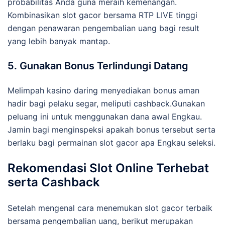
probabilitas Anda guna meraih kemenangan.
Kombinasikan slot gacor bersama RTP LIVE tinggi
dengan penawaran pengembalian uang bagi result
yang lebih banyak mantap.
5. Gunakan Bonus Terlindungi Datang
Melimpah kasino daring menyediakan bonus aman
hadir bagi pelaku segar, meliputi cashback.Gunakan
peluang ini untuk menggunakan dana awal Engkau.
Jamin bagi menginspeksi apakah bonus tersebut serta
berlaku bagi permainan slot gacor apa Engkau seleksi.
Rekomendasi Slot Online Terhebat
serta Cashback
Setelah mengenal cara menemukan slot gacor terbaik
bersama pengembalian uang, berikut merupakan