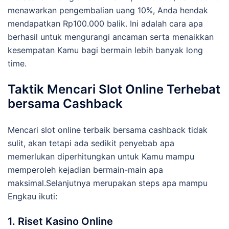
menawarkan pengembalian uang 10%, Anda hendak
mendapatkan Rp100.000 balik. Ini adalah cara apa
berhasil untuk mengurangi ancaman serta menaikkan
kesempatan Kamu bagi bermain lebih banyak long
time.
Taktik Mencari Slot Online Terhebat
bersama Cashback
Mencari slot online terbaik bersama cashback tidak
sulit, akan tetapi ada sedikit penyebab apa
memerlukan diperhitungkan untuk Kamu mampu
memperoleh kejadian bermain-main apa
maksimal.Selanjutnya merupakan steps apa mampu
Engkau ikuti:
1. Riset Kasino Online