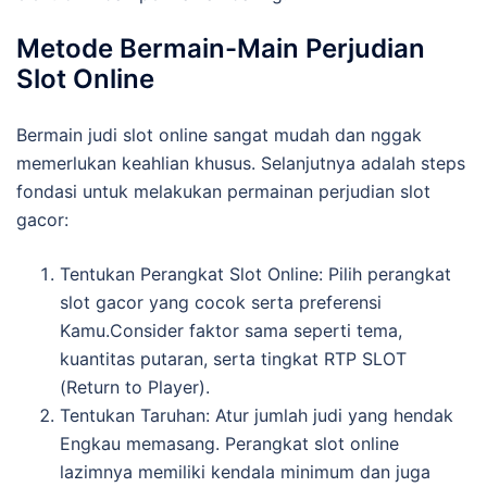
Metode Bermain-Main Perjudian
Slot Online
Bermain judi slot online sangat mudah dan nggak
memerlukan keahlian khusus. Selanjutnya adalah steps
fondasi untuk melakukan permainan perjudian slot
gacor:
Tentukan Perangkat Slot Online: Pilih perangkat
slot gacor yang cocok serta preferensi
Kamu.Consider faktor sama seperti tema,
kuantitas putaran, serta tingkat RTP SLOT
(Return to Player).
Tentukan Taruhan: Atur jumlah judi yang hendak
Engkau memasang. Perangkat slot online
lazimnya memiliki kendala minimum dan juga