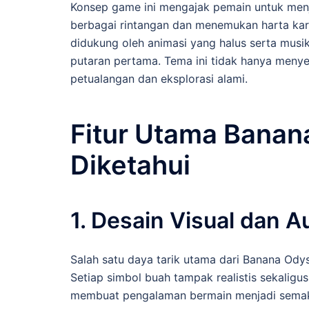
Konsep game ini mengajak pemain untuk menj
berbagai rintangan dan menemukan harta kar
didukung oleh animasi yang halus serta mus
putaran pertama. Tema ini tidak hanya meny
petualangan dan eksplorasi alami.
Fitur Utama Banan
Diketahui
1. Desain Visual dan 
Salah satu daya tarik utama dari Banana Ody
Setiap simbol buah tampak realistis sekaligus
membuat pengalaman bermain menjadi semak