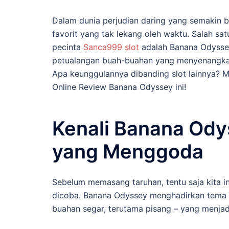
Dalam dunia perjudian daring yang semakin b
favorit yang tak lekang oleh waktu. Salah s
pecinta
Sanca999 slot
adalah Banana Odysse
petualangan buah-buahan yang menyenangkan
Apa keunggulannya dibanding slot lainnya? Ma
Online Review Banana Odyssey ini!
Kenali Banana Od
yang Menggoda
Sebelum memasang taruhan, tentu saja kita 
dicoba. Banana Odyssey menghadirkan tema p
buahan segar, terutama pisang – yang menjad