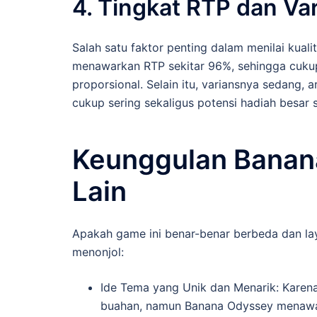
4. Tingkat RTP dan Va
Salah satu faktor penting dalam menilai kuali
menawarkan RTP sekitar 96%, sehingga cuku
proporsional. Selain itu, variansnya sedang,
cukup sering sekaligus potensi hadiah besar
Keunggulan Banana
Lain
Apakah game ini benar-benar berbeda dan la
menonjol:
Ide Tema yang Unik dan Menarik: Karen
buahan, namun Banana Odyssey menawa