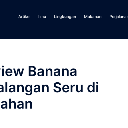
Artikel
Ilmu
Lingkungan
Makanan
Perjalana
view Banana
alangan Seru di
uahan