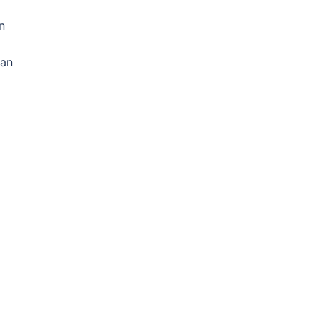
n
gan