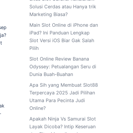
Solusi Cerdas atau Hanya trik
Marketing Biasa?
Main Slot Online di iPhone dan
sep
iPad? Ini Panduan Lengkap
ja?
Slot Versi iOS Biar Gak Salah
t
Pilih
Slot Online Review Banana
Odyssey: Petualangan Seru di
Dunia Buah-Buahan
Apa Sih yang Membuat Slot88
Terpercaya 2025 Jadi Pilihan
Utama Para Pecinta Judi
ak
Online?
-
Apakah Ninja Vs Samurai Slot
Layak Dicoba? Intip Keseruan