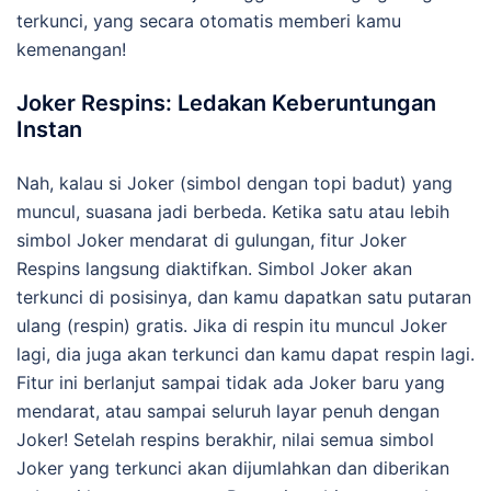
terkunci, yang secara otomatis memberi kamu
kemenangan!
Joker Respins: Ledakan Keberuntungan
Instan
Nah, kalau si Joker (simbol dengan topi badut) yang
muncul, suasana jadi berbeda. Ketika satu atau lebih
simbol Joker mendarat di gulungan, fitur Joker
Respins langsung diaktifkan. Simbol Joker akan
terkunci di posisinya, dan kamu dapatkan satu putaran
ulang (respin) gratis. Jika di respin itu muncul Joker
lagi, dia juga akan terkunci dan kamu dapat respin lagi.
Fitur ini berlanjut sampai tidak ada Joker baru yang
mendarat, atau sampai seluruh layar penuh dengan
Joker! Setelah respins berakhir, nilai semua simbol
Joker yang terkunci akan dijumlahkan dan diberikan