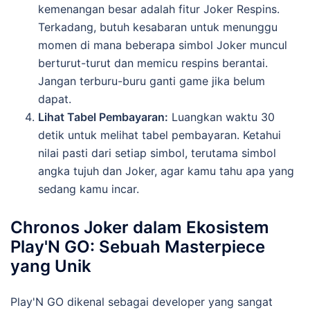
kemenangan besar adalah fitur Joker Respins.
Terkadang, butuh kesabaran untuk menunggu
momen di mana beberapa simbol Joker muncul
berturut-turut dan memicu respins berantai.
Jangan terburu-buru ganti game jika belum
dapat.
Lihat Tabel Pembayaran:
Luangkan waktu 30
detik untuk melihat tabel pembayaran. Ketahui
nilai pasti dari setiap simbol, terutama simbol
angka tujuh dan Joker, agar kamu tahu apa yang
sedang kamu incar.
Chronos Joker dalam Ekosistem
Play'N GO: Sebuah Masterpiece
yang Unik
Play'N GO dikenal sebagai developer yang sangat