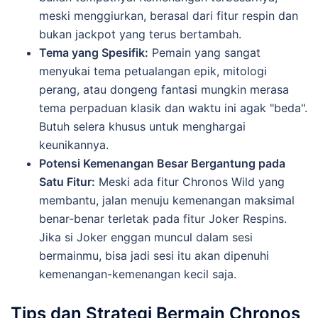
meski menggiurkan, berasal dari fitur respin dan
bukan jackpot yang terus bertambah.
Tema yang Spesifik:
Pemain yang sangat
menyukai tema petualangan epik, mitologi
perang, atau dongeng fantasi mungkin merasa
tema perpaduan klasik dan waktu ini agak "beda".
Butuh selera khusus untuk menghargai
keunikannya.
Potensi Kemenangan Besar Bergantung pada
Satu Fitur:
Meski ada fitur Chronos Wild yang
membantu, jalan menuju kemenangan maksimal
benar-benar terletak pada fitur Joker Respins.
Jika si Joker enggan muncul dalam sesi
bermainmu, bisa jadi sesi itu akan dipenuhi
kemenangan-kemenangan kecil saja.
Tips dan Strategi Bermain Chronos