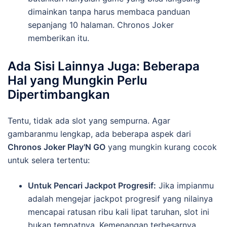
dimainkan tanpa harus membaca panduan
sepanjang 10 halaman. Chronos Joker
memberikan itu.
Ada Sisi Lainnya Juga: Beberapa
Hal yang Mungkin Perlu
Dipertimbangkan
Tentu, tidak ada slot yang sempurna. Agar
gambaranmu lengkap, ada beberapa aspek dari
Chronos Joker Play'N GO
yang mungkin kurang cocok
untuk selera tertentu:
Untuk Pencari Jackpot Progresif:
Jika impianmu
adalah mengejar jackpot progresif yang nilainya
mencapai ratusan ribu kali lipat taruhan, slot ini
bukan tempatnya. Kemenangan terbesarnya,