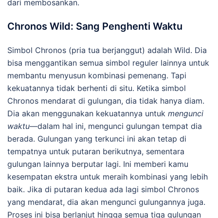
dari membosankan.
Chronos Wild: Sang Penghenti Waktu
Simbol Chronos (pria tua berjanggut) adalah Wild. Dia
bisa menggantikan semua simbol reguler lainnya untuk
membantu menyusun kombinasi pemenang. Tapi
kekuatannya tidak berhenti di situ. Ketika simbol
Chronos mendarat di gulungan, dia tidak hanya diam.
Dia akan menggunakan kekuatannya untuk
mengunci
waktu
—dalam hal ini, mengunci gulungan tempat dia
berada. Gulungan yang terkunci ini akan tetap di
tempatnya untuk putaran berikutnya, sementara
gulungan lainnya berputar lagi. Ini memberi kamu
kesempatan ekstra untuk meraih kombinasi yang lebih
baik. Jika di putaran kedua ada lagi simbol Chronos
yang mendarat, dia akan mengunci gulungannya juga.
Proses ini bisa berlanjut hingga semua tiga gulungan