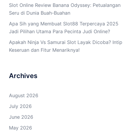
Slot Online Review Banana Odyssey: Petualangan
Seru di Dunia Buah-Buahan
Apa Sih yang Membuat Slot88 Terpercaya 2025
Jadi Pilihan Utama Para Pecinta Judi Online?
Apakah Ninja Vs Samurai Slot Layak Dicoba? Intip
Keseruan dan Fitur Menariknya!
Archives
August 2026
July 2026
June 2026
May 2026