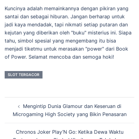
Kuncinya adalah memainkannya dengan pikiran yang
santai dan sebagai hiburan. Jangan berharap untuk
jadi kaya mendadak, tapi nikmati setiap putaran dan
kejutan yang diberikan oleh "buku" misterius ini. Siapa
tahu, simbol spesial yang mengembang itu bisa
menjadi tiketmu untuk merasakan "power" dari Book
of Power. Selamat mencoba dan semoga hoki!
SLOT TERGACOR
Post
Mengintip Dunia Glamour dan Keseruan di
navigation
Microgaming High Society yang Bikin Penasaran
Chronos Joker Play’N Go: Ketika Dewa Waktu