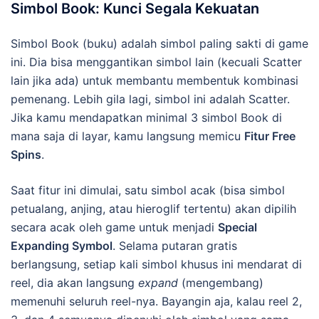
Simbol Book: Kunci Segala Kekuatan
Simbol Book (buku) adalah simbol paling sakti di game
ini. Dia bisa menggantikan simbol lain (kecuali Scatter
lain jika ada) untuk membantu membentuk kombinasi
pemenang. Lebih gila lagi, simbol ini adalah Scatter.
Jika kamu mendapatkan minimal 3 simbol Book di
mana saja di layar, kamu langsung memicu
Fitur Free
Spins
.
Saat fitur ini dimulai, satu simbol acak (bisa simbol
petualang, anjing, atau hieroglif tertentu) akan dipilih
secara acak oleh game untuk menjadi
Special
Expanding Symbol
. Selama putaran gratis
berlangsung, setiap kali simbol khusus ini mendarat di
reel, dia akan langsung
expand
(mengembang)
memenuhi seluruh reel-nya. Bayangin aja, kalau reel 2,