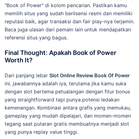
"Book of Power" di kolom pencarian. Pastikan kamu
memilih situs yang sudah berlisensi resmi dan memiliki
reputasi baik, agar transaksi dan fair play-nya terjamin.
Baca juga ulasan dari pemain lain untuk mendapatkan
referensi situs yang bagus.
Final Thought: Apakah Book of Power
Worth It?
Dari panjang lebar
Slot Online Review Book Of Power
ini, jawabannya adalah iya, terutama jika kamu suka
dengan slot bertema petualangan dengan fitur bonus
yang straightforward tapi punya potensi ledakan
kemenangan. Kombinasi antara grafis yang memukau,
gameplay yang mudah dipelajari, dan momen-momen
tegang saat putaran gratis membuatnya menjadi slot
yang punya replay value tinggi.