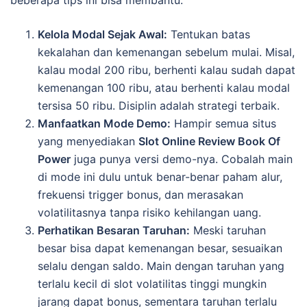
beberapa tips ini bisa membantu:
Kelola Modal Sejak Awal:
Tentukan batas
kekalahan dan kemenangan sebelum mulai. Misal,
kalau modal 200 ribu, berhenti kalau sudah dapat
kemenangan 100 ribu, atau berhenti kalau modal
tersisa 50 ribu. Disiplin adalah strategi terbaik.
Manfaatkan Mode Demo:
Hampir semua situs
yang menyediakan
Slot Online Review Book Of
Power
juga punya versi demo-nya. Cobalah main
di mode ini dulu untuk benar-benar paham alur,
frekuensi trigger bonus, dan merasakan
volatilitasnya tanpa risiko kehilangan uang.
Perhatikan Besaran Taruhan:
Meski taruhan
besar bisa dapat kemenangan besar, sesuaikan
selalu dengan saldo. Main dengan taruhan yang
terlalu kecil di slot volatilitas tinggi mungkin
jarang dapat bonus, sementara taruhan terlalu