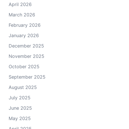
April 2026
March 2026
February 2026
January 2026
December 2025
November 2025
October 2025
September 2025
August 2025
July 2025
June 2025
May 2025
April 2025