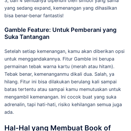
3, dan 4 semuanya dipenuhi oleh simbol yang sama
yang sedang expand, kemenangan yang dihasilkan
bisa benar-benar fantastis!
Gamble Feature: Untuk Pemberani yang
Suka Tantangan
Setelah setiap kemenangan, kamu akan diberikan opsi
untuk menggandakannya. Fitur Gamble ini berupa
permainan tebak warna kartu (merah atau hitam).
Tebak benar, kemenanganmu dikali dua. Salah, ya
hilang. Fitur ini bisa dilakukan berulang kali sampai
batas tertentu atau sampai kamu memutuskan untuk
mengambil kemenangan. Ini cocok buat yang suka
adrenalin, tapi hati-hati, risiko kehilangan semua juga
ada.
Hal-Hal yang Membuat Book of