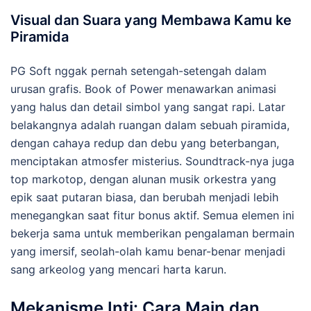
Visual dan Suara yang Membawa Kamu ke
Piramida
PG Soft nggak pernah setengah-setengah dalam
urusan grafis. Book of Power menawarkan animasi
yang halus dan detail simbol yang sangat rapi. Latar
belakangnya adalah ruangan dalam sebuah piramida,
dengan cahaya redup dan debu yang beterbangan,
menciptakan atmosfer misterius. Soundtrack-nya juga
top markotop, dengan alunan musik orkestra yang
epik saat putaran biasa, dan berubah menjadi lebih
menegangkan saat fitur bonus aktif. Semua elemen ini
bekerja sama untuk memberikan pengalaman bermain
yang imersif, seolah-olah kamu benar-benar menjadi
sang arkeolog yang mencari harta karun.
Mekanisme Inti: Cara Main dan