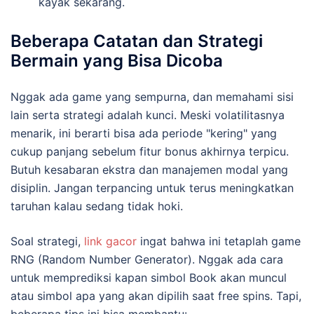
kayak sekarang.
Beberapa Catatan dan Strategi
Bermain yang Bisa Dicoba
Nggak ada game yang sempurna, dan memahami sisi
lain serta strategi adalah kunci. Meski volatilitasnya
menarik, ini berarti bisa ada periode "kering" yang
cukup panjang sebelum fitur bonus akhirnya terpicu.
Butuh kesabaran ekstra dan manajemen modal yang
disiplin. Jangan terpancing untuk terus meningkatkan
taruhan kalau sedang tidak hoki.
Soal strategi,
link gacor
ingat bahwa ini tetaplah game
RNG (Random Number Generator). Nggak ada cara
untuk memprediksi kapan simbol Book akan muncul
atau simbol apa yang akan dipilih saat free spins. Tapi,