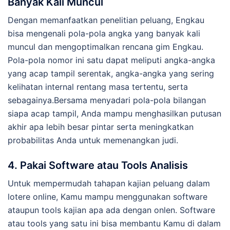
Banyak Kali Muncul
Dengan memanfaatkan penelitian peluang, Engkau
bisa mengenali pola-pola angka yang banyak kali
muncul dan mengoptimalkan rencana gim Engkau.
Pola-pola nomor ini satu dapat meliputi angka-angka
yang acap tampil serentak, angka-angka yang sering
kelihatan internal rentang masa tertentu, serta
sebagainya.Bersama menyadari pola-pola bilangan
siapa acap tampil, Anda mampu menghasilkan putusan
akhir apa lebih besar pintar serta meningkatkan
probabilitas Anda untuk memenangkan judi.
4. Pakai Software atau Tools Analisis
Untuk mempermudah tahapan kajian peluang dalam
lotere online, Kamu mampu menggunakan software
ataupun tools kajian apa ada dengan onlen. Software
atau tools yang satu ini bisa membantu Kamu di dalam