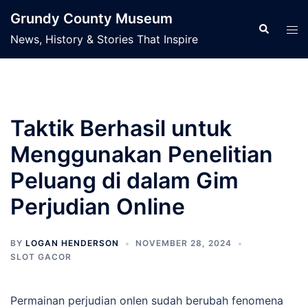
Skip
Grundy County Museum
to
Search
Tog
News, History & Stories That Inspire
content
men
Taktik Berhasil untuk
Menggunakan Penelitian
Peluang di dalam Gim
Perjudian Online
BY
LOGAN HENDERSON
NOVEMBER 28, 2024
SLOT GACOR
Permainan perjudian onlen sudah berubah fenomena