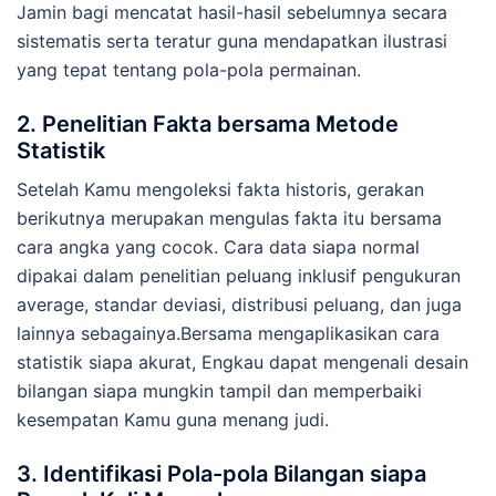
Jamin bagi mencatat hasil-hasil sebelumnya secara
sistematis serta teratur guna mendapatkan ilustrasi
yang tepat tentang pola-pola permainan.
2. Penelitian Fakta bersama Metode
Statistik
Setelah Kamu mengoleksi fakta historis, gerakan
berikutnya merupakan mengulas fakta itu bersama
cara angka yang cocok. Cara data siapa normal
dipakai dalam penelitian peluang inklusif pengukuran
average, standar deviasi, distribusi peluang, dan juga
lainnya sebagainya.Bersama mengaplikasikan cara
statistik siapa akurat, Engkau dapat mengenali desain
bilangan siapa mungkin tampil dan memperbaiki
kesempatan Kamu guna menang judi.
3. Identifikasi Pola-pola Bilangan siapa