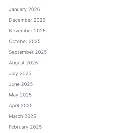
January 2026
December 2025
November 2025
October 2025
September 2025
August 2025
July 2025
June 2025
May 2025
April 2025
March 2025
February 2025