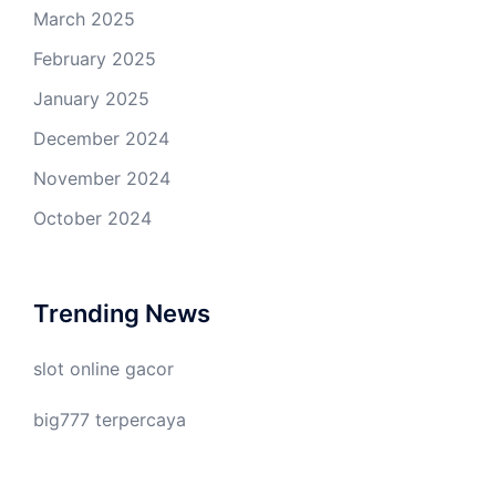
March 2025
February 2025
January 2025
December 2024
November 2024
October 2024
Trending News
slot online gacor
big777 terpercaya