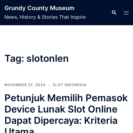
Skip
Grundy County Museum
to
Search
Tog
News, History & Stories That Inspire
content
men
Tag:
slotonlen
NOVEMBER 27, 2024
SLOT INDONESIA
Petunjuk Memilih Pemasok
Device Lunak Slot Online
Dapat Dipercaya: Kriteria
Utama