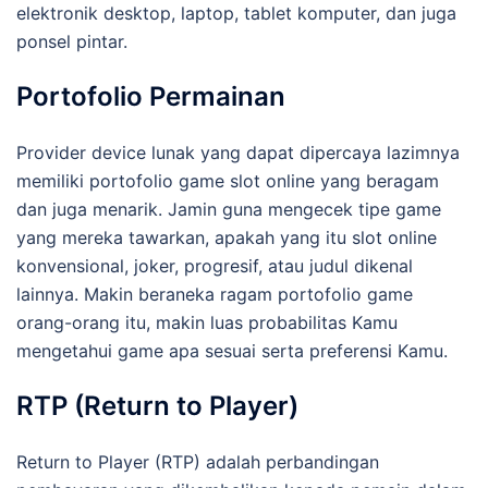
elektronik desktop, laptop, tablet komputer, dan juga
ponsel pintar.
Portofolio Permainan
Provider device lunak yang dapat dipercaya lazimnya
memiliki portofolio game slot online yang beragam
dan juga menarik. Jamin guna mengecek tipe game
yang mereka tawarkan, apakah yang itu slot online
konvensional, joker, progresif, atau judul dikenal
lainnya. Makin beraneka ragam portofolio game
orang-orang itu, makin luas probabilitas Kamu
mengetahui game apa sesuai serta preferensi Kamu.
RTP (Return to Player)
Return to Player (RTP) adalah perbandingan