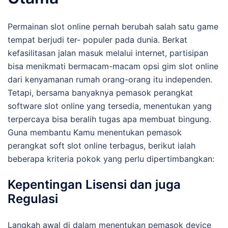
Permainan slot online pernah berubah salah satu game
tempat berjudi ter- populer pada dunia. Berkat
kefasilitasan jalan masuk melalui internet, partisipan
bisa menikmati bermacam-macam opsi gim slot online
dari kenyamanan rumah orang-orang itu independen.
Tetapi, bersama banyaknya pemasok perangkat
software slot online yang tersedia, menentukan yang
terpercaya bisa beralih tugas apa membuat bingung.
Guna membantu Kamu menentukan pemasok
perangkat soft slot online terbagus, berikut ialah
beberapa kriteria pokok yang perlu dipertimbangkan:
Kepentingan Lisensi dan juga
Regulasi
Langkah awal di dalam menentukan pemasok device