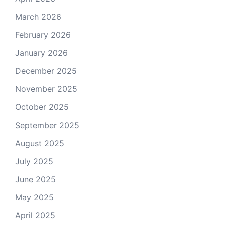
March 2026
February 2026
January 2026
December 2025
November 2025
October 2025
September 2025
August 2025
July 2025
June 2025
May 2025
April 2025