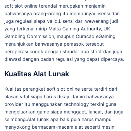
soft slot online terandal merupakan menjamin
bahwasanya orang-orang itu mempunyai lisensi dan
juga regulasi siapa valid.Lisensi dari wewenang judi
yang terkenal mirip Malta Gaming Authority, UK
Gambling Commission, maupun Curacao eGaming
menunjukkan bahwasanya pemasok tersebut
beroperasi cocok dengan standar apa strict dan juga
diawasi dengan badan regulasi yang dapat dipercaya.
Kualitas Alat Lunak
Kualitas perangkat soft slot online serta terdiri dari
alasan vital siapa harus dikaji. Jamin bahwasanya
provider itu menggunakan technology terkini guna
mengeluarkan game siapa menggaet, lancar, dan juga
seimbang.Alat lunak apa baik pula harus mampu
menyokong bermacam-macam alat seperti mesin