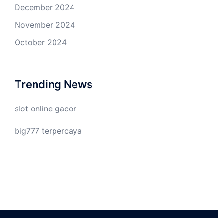
December 2024
November 2024
October 2024
Trending News
slot online gacor
big777 terpercaya