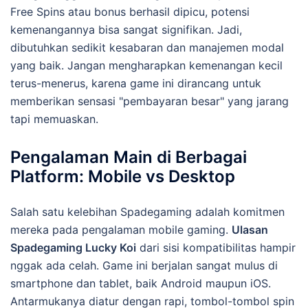
Free Spins atau bonus berhasil dipicu, potensi
kemenangannya bisa sangat signifikan. Jadi,
dibutuhkan sedikit kesabaran dan manajemen modal
yang baik. Jangan mengharapkan kemenangan kecil
terus-menerus, karena game ini dirancang untuk
memberikan sensasi "pembayaran besar" yang jarang
tapi memuaskan.
Pengalaman Main di Berbagai
Platform: Mobile vs Desktop
Salah satu kelebihan Spadegaming adalah komitmen
mereka pada pengalaman mobile gaming.
Ulasan
Spadegaming Lucky Koi
dari sisi kompatibilitas hampir
nggak ada celah. Game ini berjalan sangat mulus di
smartphone dan tablet, baik Android maupun iOS.
Antarmukanya diatur dengan rapi, tombol-tombol spin