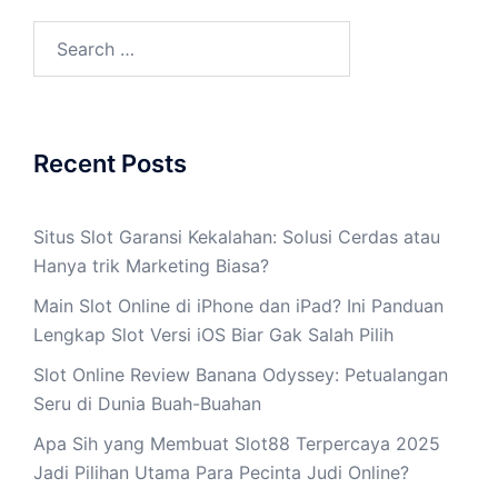
Search
for:
Recent Posts
Situs Slot Garansi Kekalahan: Solusi Cerdas atau
Hanya trik Marketing Biasa?
Main Slot Online di iPhone dan iPad? Ini Panduan
Lengkap Slot Versi iOS Biar Gak Salah Pilih
Slot Online Review Banana Odyssey: Petualangan
Seru di Dunia Buah-Buahan
Apa Sih yang Membuat Slot88 Terpercaya 2025
Jadi Pilihan Utama Para Pecinta Judi Online?