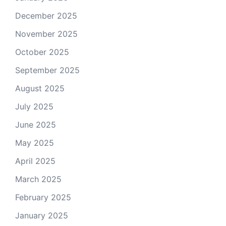
December 2025
November 2025
October 2025
September 2025
August 2025
July 2025
June 2025
May 2025
April 2025
March 2025
February 2025
January 2025