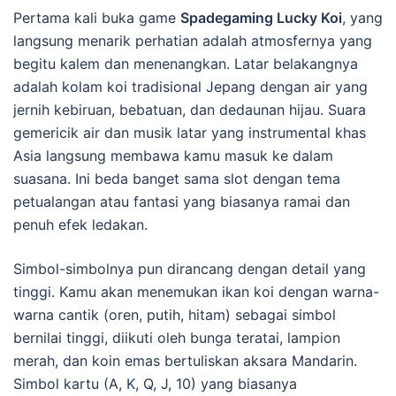
Pertama kali buka game
Spadegaming Lucky Koi
, yang
langsung menarik perhatian adalah atmosfernya yang
begitu kalem dan menenangkan. Latar belakangnya
adalah kolam koi tradisional Jepang dengan air yang
jernih kebiruan, bebatuan, dan dedaunan hijau. Suara
gemericik air dan musik latar yang instrumental khas
Asia langsung membawa kamu masuk ke dalam
suasana. Ini beda banget sama slot dengan tema
petualangan atau fantasi yang biasanya ramai dan
penuh efek ledakan.
Simbol-simbolnya pun dirancang dengan detail yang
tinggi. Kamu akan menemukan ikan koi dengan warna-
warna cantik (oren, putih, hitam) sebagai simbol
bernilai tinggi, diikuti oleh bunga teratai, lampion
merah, dan koin emas bertuliskan aksara Mandarin.
Simbol kartu (A, K, Q, J, 10) yang biasanya