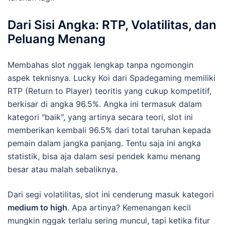
Dari Sisi Angka: RTP, Volatilitas, dan
Peluang Menang
Membahas slot nggak lengkap tanpa ngomongin
aspek teknisnya. Lucky Koi dari Spadegaming memiliki
RTP (Return to Player) teoritis yang cukup kompetitif,
berkisar di angka 96.5%. Angka ini termasuk dalam
kategori "baik", yang artinya secara teori, slot ini
memberikan kembali 96.5% dari total taruhan kepada
pemain dalam jangka panjang. Tentu saja ini angka
statistik, bisa aja dalam sesi pendek kamu menang
besar atau malah sebaliknya.
Dari segi volatilitas, slot ini cenderung masuk kategori
medium to high
. Apa artinya? Kemenangan kecil
mungkin nggak terlalu sering muncul, tapi ketika fitur