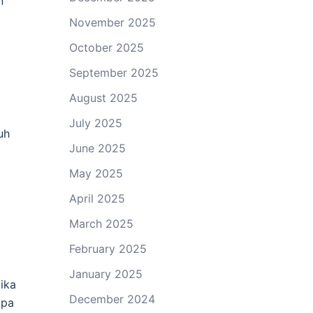
n
November 2025
October 2025
September 2025
August 2025
July 2025
uh
June 2025
May 2025
April 2025
March 2025
February 2025
January 2025
ika
December 2024
apa