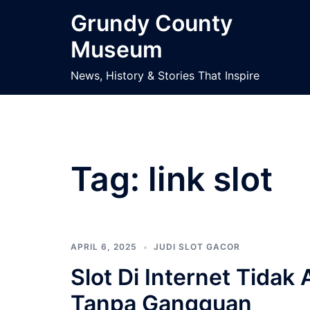
Skip
Grundy County
to
Museum
content
News, History & Stories That Inspire
Tag:
link slot
APRIL 6, 2025
JUDI SLOT GACOR
Slot Di Internet Tidak
Tanpa Gangguan