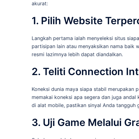
akurat:
1. Pilih Website Terpe
Langkah pertama ialah menyeleksi situs siap
partisipan lain atau menyaksikan nama baik w
resmi lazimnya lebih dapat diandalkan.
2. Teliti Connection In
Koneksi dunia maya siapa stabil merupakan p
memakai koneksi apa segera dan juga andal 
di alat mobile, pastikan sinyal Anda tanggu
3. Uji Game Melalui Gra