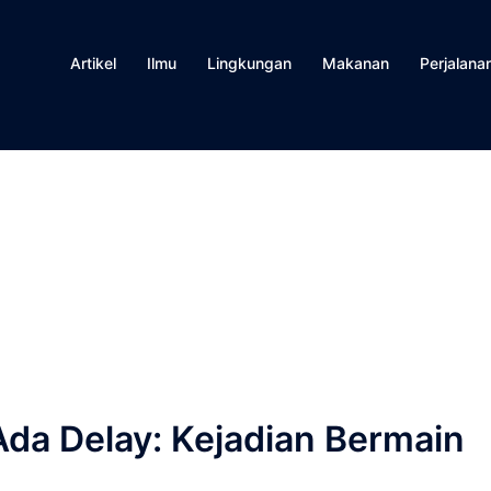
Artikel
Ilmu
Lingkungan
Makanan
Perjalana
 Ada Delay: Kejadian Bermain