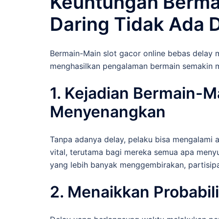
Keuntungan Bermai
Daring Tidak Ada 
Bermain-Main slot gacor online bebas del
menghasilkan pengalaman bermain semakin m
1. Kejadian Bermain-M
Menyenangkan
Tanpa adanya delay, pelaku bisa mengalami alu
vital, terutama bagi mereka semua apa meny
yang lebih banyak menggembirakan, partisipan
2. Menaikkan Probabi