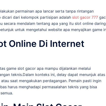
lakukan permainan apa lancar serta tanpa rintangan
ap dicari dari kelompok partisipan adalah
slot gacor 777
gac
jau secara mendalam tentang apa yang itu slot online daring
a petunjuk untuk mengetahui website apa menyajikan game in
t Online Di Internet
atas game slot gacor apa mampu dijalankan melalui
angan teknis.Dalam konteks ini, delay dapat menunjuk atas
 atau saat mengakukan perdagangan. Pemain pasti ingin
bas harus menghadapi permasalahan teknis yang bisa
 semua.