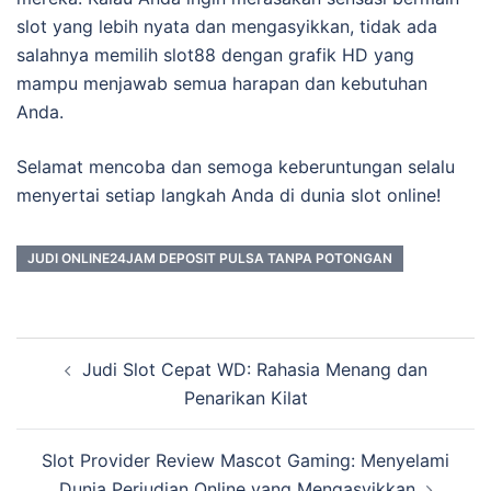
slot yang lebih nyata dan mengasyikkan, tidak ada
salahnya memilih slot88 dengan grafik HD yang
mampu menjawab semua harapan dan kebutuhan
Anda.
Selamat mencoba dan semoga keberuntungan selalu
menyertai setiap langkah Anda di dunia slot online!
JUDI ONLINE24JAM DEPOSIT PULSA TANPA POTONGAN
Post
Judi Slot Cepat WD: Rahasia Menang dan
navigation
Penarikan Kilat
Slot Provider Review Mascot Gaming: Menyelami
Dunia Perjudian Online yang Mengasyikkan