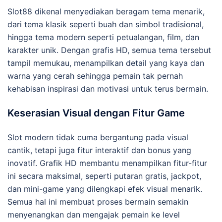
Slot88 dikenal menyediakan beragam tema menarik,
dari tema klasik seperti buah dan simbol tradisional,
hingga tema modern seperti petualangan, film, dan
karakter unik. Dengan grafis HD, semua tema tersebut
tampil memukau, menampilkan detail yang kaya dan
warna yang cerah sehingga pemain tak pernah
kehabisan inspirasi dan motivasi untuk terus bermain.
Keserasian Visual dengan Fitur Game
Slot modern tidak cuma bergantung pada visual
cantik, tetapi juga fitur interaktif dan bonus yang
inovatif. Grafik HD membantu menampilkan fitur-fitur
ini secara maksimal, seperti putaran gratis, jackpot,
dan mini-game yang dilengkapi efek visual menarik.
Semua hal ini membuat proses bermain semakin
menyenangkan dan mengajak pemain ke level