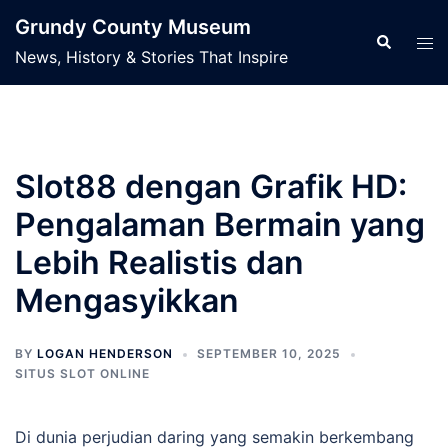
Skip
Grundy County Museum
to
Search
Tog
News, History & Stories That Inspire
content
men
Slot88 dengan Grafik HD:
Pengalaman Bermain yang
Lebih Realistis dan
Mengasyikkan
BY
LOGAN HENDERSON
SEPTEMBER 10, 2025
SITUS SLOT ONLINE
Di dunia perjudian daring yang semakin berkembang