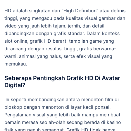
HD adalah singkatan dari “High Definition” atau definisi
tinggi, yang mengacu pada kualitas visual gambar dan
video yang jauh lebih tajam, jernih, dan detail
dibandingkan dengan grafis standar. Dalam konteks
slot online, grafik HD berarti tampilan game yang
dirancang dengan resolusi tinggi, grafis berwarna-
warni, animasi yang halus, serta efek visual yang
memukau.
Seberapa Pentingkah Grafik HD Di Avatar
Digital?
Ini seperti membandingkan antara menonton film di
bioskop dengan menonton di layar kecil ponsel.
Pengalaman visual yang lebih baik mampu membuat
pemain merasa seolah-olah sedang berada di kasino
fisik yang penuh semangat. Grafik HD tidak hanya