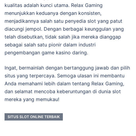
kualitas adalah kunci utama. Relax Gaming
menunjukkan keduanya dengan konsisten,
menjadikannya salah satu penyedia slot yang patut
diacungi jempol. Dengan berbagai keunggulan yang
telah disebutkan, tidak salah jika mereka dianggap
sebagai salah satu pionir dalam industri
pengembangan game kasino daring.
Ingat, bermainlah dengan bertanggung jawab dan pilih
situs yang terpercaya. Semoga ulasan ini membantu
Anda memahami lebih dalam tentang Relax Gaming,
dan selamat mencoba keberuntungan di dunia slot
mereka yang memukau!
SITUS SLOT ONLINE TERBAIK