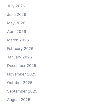
July 2026
June 2026
May 2026
April 2026
March 2026
February 2026
January 2026
December 2025
November 2025
October 2025
September 2025
August 2025