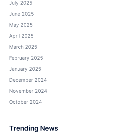
July 2025
June 2025
May 2025
April 2025
March 2025
February 2025
January 2025
December 2024
November 2024
October 2024
Trending News