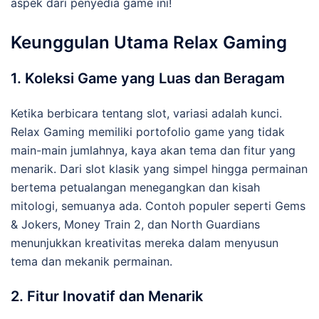
aspek dari penyedia game ini!
Keunggulan Utama Relax Gaming
1. Koleksi Game yang Luas dan Beragam
Ketika berbicara tentang slot, variasi adalah kunci.
Relax Gaming memiliki portofolio game yang tidak
main-main jumlahnya, kaya akan tema dan fitur yang
menarik. Dari slot klasik yang simpel hingga permainan
bertema petualangan menegangkan dan kisah
mitologi, semuanya ada. Contoh populer seperti Gems
& Jokers, Money Train 2, dan North Guardians
menunjukkan kreativitas mereka dalam menyusun
tema dan mekanik permainan.
2. Fitur Inovatif dan Menarik