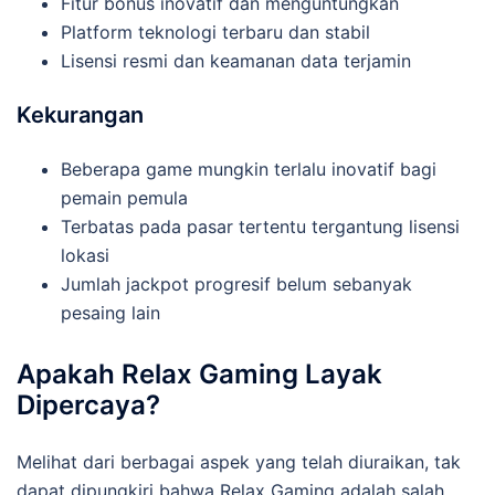
Fitur bonus inovatif dan menguntungkan
Platform teknologi terbaru dan stabil
Lisensi resmi dan keamanan data terjamin
Kekurangan
Beberapa game mungkin terlalu inovatif bagi
pemain pemula
Terbatas pada pasar tertentu tergantung lisensi
lokasi
Jumlah jackpot progresif belum sebanyak
pesaing lain
Apakah Relax Gaming Layak
Dipercaya?
Melihat dari berbagai aspek yang telah diuraikan, tak
dapat dipungkiri bahwa Relax Gaming adalah salah