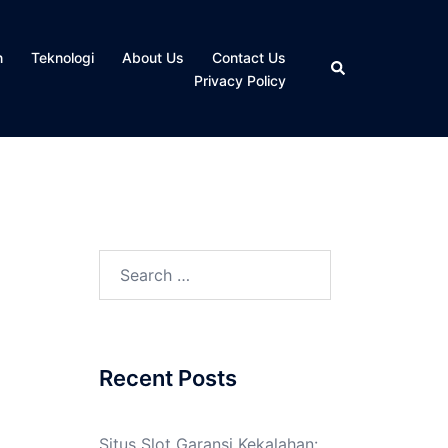
n
Teknologi
About Us
Contact Us
Search
Privacy Policy
Search
for:
Recent Posts
Situs Slot Garansi Kekalahan: