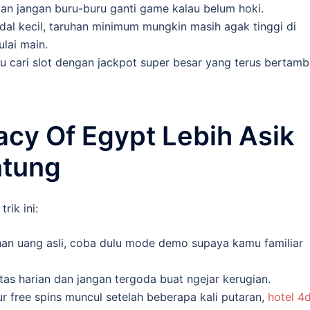
dan jangan buru-buru ganti game kalau belum hoki.
l kecil, taruhan minimum mungkin masih agak tinggi di
ulai main.
 cari slot dengan jackpot super besar yang terus bertamb
acy Of Egypt Lebih Asik
ntung
rik ini:
an uang asli, coba dulu mode demo supaya kamu familiar
as harian dan jangan tergoda buat ngejar kerugian.
ur free spins muncul setelah beberapa kali putaran,
hotel 4