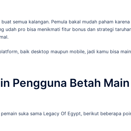
t buat semua kalangan. Pemula bakal mudah paham karena
g udah pro bisa menikmati fitur bonus dan strategi taruha
mal.
i platform, baik desktop maupun mobile, jadi kamu bisa main
kin Pengguna Betah Main
k pemain suka sama Legacy Of Egypt, berikut beberapa poi