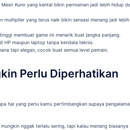
Mesir Kuno yang kental bikin permainan jadi lebih hidup d
 multiplier yang terus naik bikin sensasi menang jadi lebih
inggi membuat game ini menarik buat jangka panjang.
di HP maupun laptop tanpa kendala teknis.
ana tapi elegan, cocok buat semua level pemain.
kin Perlu Diperhatikan
rapa hal yang perlu kamu pertimbangkan supaya pengalama
ungkin nggak terlalu sering, tapi kalau menang biasanya