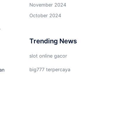
November 2024
October 2024
y
Trending News
slot online gacor
big777 terpercaya
an