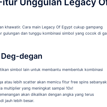
Fitur Unggulan Legacy O
gan khawatir. Cara main Legacy Of Egypt cukup gampang
tar gulungan dan tunggu kombinasi simbol yang cocok di ga
n Deg-degan
tikan simbol lain untuk membantu membentuk kombinasi
 atau lebih scatter akan memicu fitur free spins sebanyak
da multiplier yang meningkat sampai 10x!
 kemenangan akan dikalikan dengan angka yang terus
i jauh lebih besar.