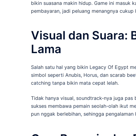
bikin suasana makin hidup. Game ini masuk k
pembayaran, jadi peluang menangnya cukup 
Visual dan Suara: 
Lama
Salah satu hal yang bikin Legacy Of Egypt m
simbol seperti Anubis, Horus, dan scarab bee
catching tanpa bikin mata cepat lelah.
Tidak hanya visual, soundtrack-nya juga pas 
sukses membawa pemain seolah-olah ikut menj
pun nggak berlebihan, sehingga pengalaman 