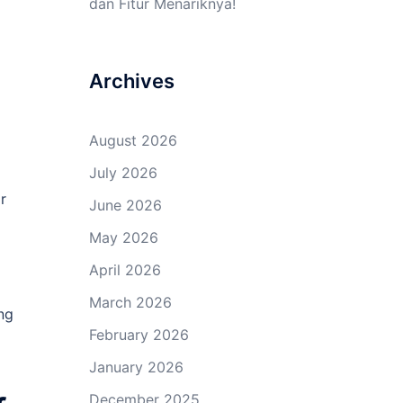
dan Fitur Menariknya!
Archives
August 2026
July 2026
r
June 2026
May 2026
April 2026
March 2026
ng
February 2026
January 2026
December 2025