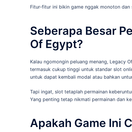
Fitur-fitur ini bikin game nggak monoton dan 
Seberapa Besar P
Of Egypt?
Kalau ngomongin peluang menang, Legacy Of 
termasuk cukup tinggi untuk standar slot onl
untuk dapat kembali modal atau bahkan untun
Tapi ingat, slot tetaplah permainan keberunt
Yang penting tetap nikmati permainan dan ke
Apakah Game Ini C