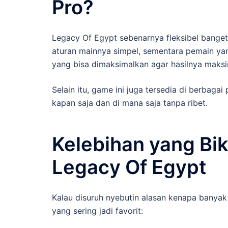
Pro?
Legacy Of Egypt sebenarnya fleksibel bange
aturan mainnya simpel, sementara pemain yan
yang bisa dimaksimalkan agar hasilnya maksi
Selain itu, game ini juga tersedia di berbaga
kapan saja dan di mana saja tanpa ribet.
Kelebihan yang Bi
Legacy Of Egypt
Kalau disuruh nyebutin alasan kenapa banya
yang sering jadi favorit: