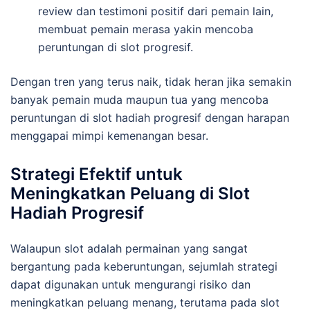
review dan testimoni positif dari pemain lain,
membuat pemain merasa yakin mencoba
peruntungan di slot progresif.
Dengan tren yang terus naik, tidak heran jika semakin
banyak pemain muda maupun tua yang mencoba
peruntungan di slot hadiah progresif dengan harapan
menggapai mimpi kemenangan besar.
Strategi Efektif untuk
Meningkatkan Peluang di Slot
Hadiah Progresif
Walaupun slot adalah permainan yang sangat
bergantung pada keberuntungan, sejumlah strategi
dapat digunakan untuk mengurangi risiko dan
meningkatkan peluang menang, terutama pada slot