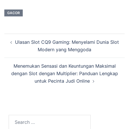
GACOR
Post
Ulasan Slot CQ9 Gaming: Menyelami Dunia Slot
navigation
Modern yang Menggoda
Menemukan Sensasi dan Keuntungan Maksimal
dengan Slot dengan Multiplier: Panduan Lengkap
untuk Pecinta Judi Online
Search
for: