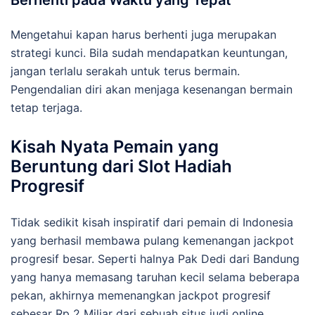
Mengetahui kapan harus berhenti juga merupakan
strategi kunci. Bila sudah mendapatkan keuntungan,
jangan terlalu serakah untuk terus bermain.
Pengendalian diri akan menjaga kesenangan bermain
tetap terjaga.
Kisah Nyata Pemain yang
Beruntung dari Slot Hadiah
Progresif
Tidak sedikit kisah inspiratif dari pemain di Indonesia
yang berhasil membawa pulang kemenangan jackpot
progresif besar. Seperti halnya Pak Dedi dari Bandung
yang hanya memasang taruhan kecil selama beberapa
pekan, akhirnya memenangkan jackpot progresif
sebesar Rp 2 Miliar dari sebuah situs judi online.