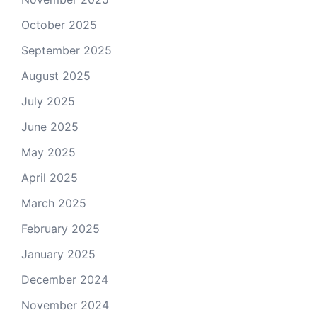
October 2025
September 2025
August 2025
July 2025
June 2025
May 2025
April 2025
March 2025
February 2025
January 2025
December 2024
November 2024