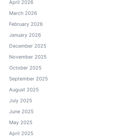
April 2026
March 2026
February 2026
January 2026
December 2025
November 2025
October 2025
September 2025
August 2025
July 2025
June 2025
May 2025
April 2025