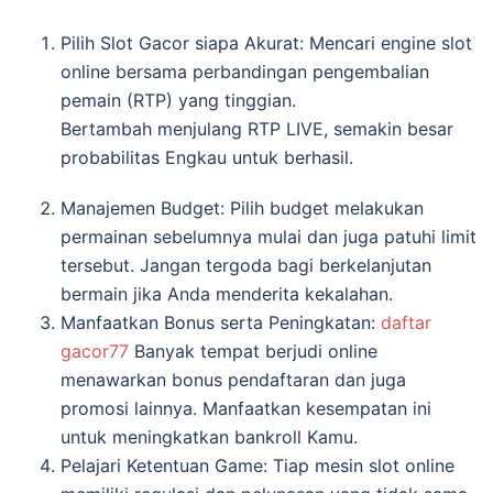
Pilih Slot Gacor siapa Akurat: Mencari engine slot
online bersama perbandingan pengembalian
pemain (RTP) yang tinggian.
Bertambah menjulang RTP LIVE, semakin besar
probabilitas Engkau untuk berhasil.
Manajemen Budget: Pilih budget melakukan
permainan sebelumnya mulai dan juga patuhi limit
tersebut. Jangan tergoda bagi berkelanjutan
bermain jika Anda menderita kekalahan.
Manfaatkan Bonus serta Peningkatan:
daftar
gacor77
Banyak tempat berjudi online
menawarkan bonus pendaftaran dan juga
promosi lainnya. Manfaatkan kesempatan ini
untuk meningkatkan bankroll Kamu.
Pelajari Ketentuan Game: Tiap mesin slot online