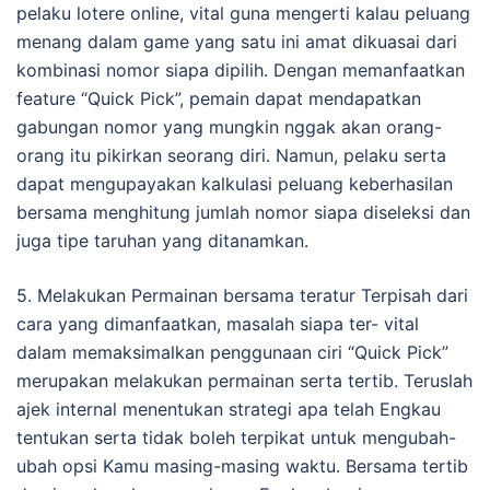
pelaku lotere online, vital guna mengerti kalau peluang
menang dalam game yang satu ini amat dikuasai dari
kombinasi nomor siapa dipilih. Dengan memanfaatkan
feature “Quick Pick”, pemain dapat mendapatkan
gabungan nomor yang mungkin nggak akan orang-
orang itu pikirkan seorang diri. Namun, pelaku serta
dapat mengupayakan kalkulasi peluang keberhasilan
bersama menghitung jumlah nomor siapa diseleksi dan
juga tipe taruhan yang ditanamkan.
5. Melakukan Permainan bersama teratur Terpisah dari
cara yang dimanfaatkan, masalah siapa ter- vital
dalam memaksimalkan penggunaan ciri “Quick Pick”
merupakan melakukan permainan serta tertib. Teruslah
ajek internal menentukan strategi apa telah Engkau
tentukan serta tidak boleh terpikat untuk mengubah-
ubah opsi Kamu masing-masing waktu. Bersama tertib