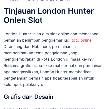
FEBRUARY 7, 2025
JUDI SLOT ONLINE
Tinjauan London Hunter
Onlen Slot
London Hunter ialah gim slot online apa memesona
perhatian berlimpah penggemar judi
toto online
.
Dirancang dari Habanero, permainan ini
memperlihatkan tema pengalaman yang
menggembirakan di kota London di masa ke-19.
Bersama grafis siapa eksternal normal dan permainan
apa mengasyikkan, London Hunter memberikan
pengetahuan bermain apa tidak terabaikan untuk
kelompok pelakunya.
Grafis dan Desain