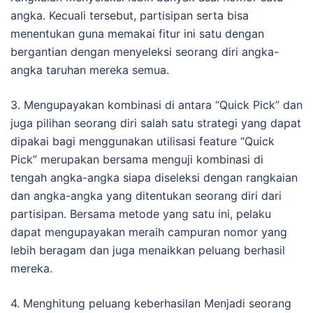
angka. Kecuali tersebut, partisipan serta bisa
menentukan guna memakai fitur ini satu dengan
bergantian dengan menyeleksi seorang diri angka-
angka taruhan mereka semua.
3. Mengupayakan kombinasi di antara “Quick Pick” dan
juga pilihan seorang diri salah satu strategi yang dapat
dipakai bagi menggunakan utilisasi feature “Quick
Pick” merupakan bersama menguji kombinasi di
tengah angka-angka siapa diseleksi dengan rangkaian
dan angka-angka yang ditentukan seorang diri dari
partisipan. Bersama metode yang satu ini, pelaku
dapat mengupayakan meraih campuran nomor yang
lebih beragam dan juga menaikkan peluang berhasil
mereka.
4. Menghitung peluang keberhasilan Menjadi seorang