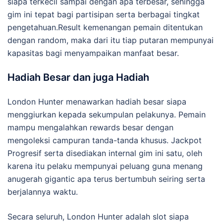
siapa terkecil sampai dengan apa terbesar, sehingga
gim ini tepat bagi partisipan serta berbagai tingkat
pengetahuan.Result kemenangan pemain ditentukan
dengan random, maka dari itu tiap putaran mempunyai
kapasitas bagi menyampaikan manfaat besar.
Hadiah Besar dan juga Hadiah
London Hunter menawarkan hadiah besar siapa
menggiurkan kepada sekumpulan pelakunya. Pemain
mampu mengalahkan rewards besar dengan
mengoleksi campuran tanda-tanda khusus. Jackpot
Progresif serta disediakan internal gim ini satu, oleh
karena itu pelaku mempunyai peluang guna menang
anugerah gigantic apa terus bertumbuh seiring serta
berjalannya waktu.
Secara seluruh, London Hunter adalah slot siapa