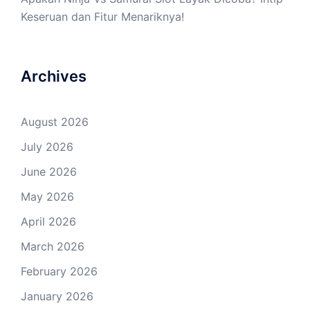
Keseruan dan Fitur Menariknya!
Archives
August 2026
July 2026
June 2026
May 2026
April 2026
March 2026
February 2026
January 2026