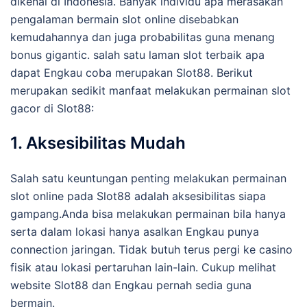
dikenal di Indonesia. Banyak individu apa merasakan
pengalaman bermain slot online disebabkan
kemudahannya dan juga probabilitas guna menang
bonus gigantic. salah satu laman slot terbaik apa
dapat Engkau coba merupakan Slot88. Berikut
merupakan sedikit manfaat melakukan permainan slot
gacor di Slot88:
1. Aksesibilitas Mudah
Salah satu keuntungan penting melakukan permainan
slot online pada Slot88 adalah aksesibilitas siapa
gampang.Anda bisa melakukan permainan bila hanya
serta dalam lokasi hanya asalkan Engkau punya
connection jaringan. Tidak butuh terus pergi ke casino
fisik atau lokasi pertaruhan lain-lain. Cukup melihat
website Slot88 dan Engkau pernah sedia guna
bermain.