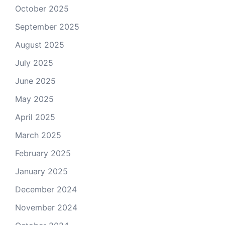
October 2025
September 2025
August 2025
July 2025
June 2025
May 2025
April 2025
March 2025
February 2025
January 2025
December 2024
November 2024