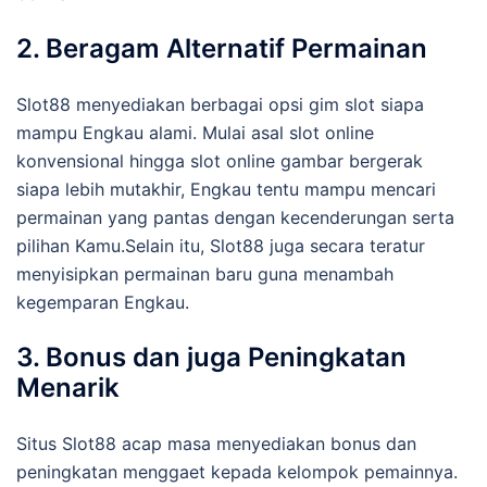
2. Beragam Alternatif Permainan
Slot88 menyediakan berbagai opsi gim slot siapa
mampu Engkau alami. Mulai asal slot online
konvensional hingga slot online gambar bergerak
siapa lebih mutakhir, Engkau tentu mampu mencari
permainan yang pantas dengan kecenderungan serta
pilihan Kamu.Selain itu, Slot88 juga secara teratur
menyisipkan permainan baru guna menambah
kegemparan Engkau.
3. Bonus dan juga Peningkatan
Menarik
Situs Slot88 acap masa menyediakan bonus dan
peningkatan menggaet kepada kelompok pemainnya.