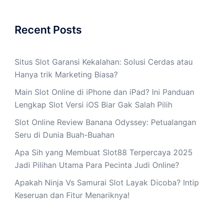
Recent Posts
Situs Slot Garansi Kekalahan: Solusi Cerdas atau
Hanya trik Marketing Biasa?
Main Slot Online di iPhone dan iPad? Ini Panduan
Lengkap Slot Versi iOS Biar Gak Salah Pilih
Slot Online Review Banana Odyssey: Petualangan
Seru di Dunia Buah-Buahan
Apa Sih yang Membuat Slot88 Terpercaya 2025
Jadi Pilihan Utama Para Pecinta Judi Online?
Apakah Ninja Vs Samurai Slot Layak Dicoba? Intip
Keseruan dan Fitur Menariknya!