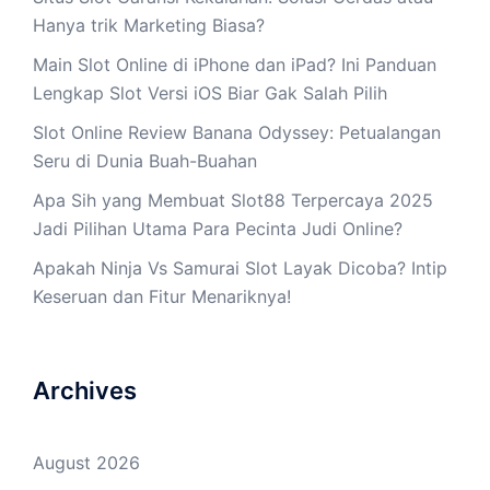
Hanya trik Marketing Biasa?
Main Slot Online di iPhone dan iPad? Ini Panduan
Lengkap Slot Versi iOS Biar Gak Salah Pilih
Slot Online Review Banana Odyssey: Petualangan
Seru di Dunia Buah-Buahan
Apa Sih yang Membuat Slot88 Terpercaya 2025
Jadi Pilihan Utama Para Pecinta Judi Online?
Apakah Ninja Vs Samurai Slot Layak Dicoba? Intip
Keseruan dan Fitur Menariknya!
Archives
August 2026