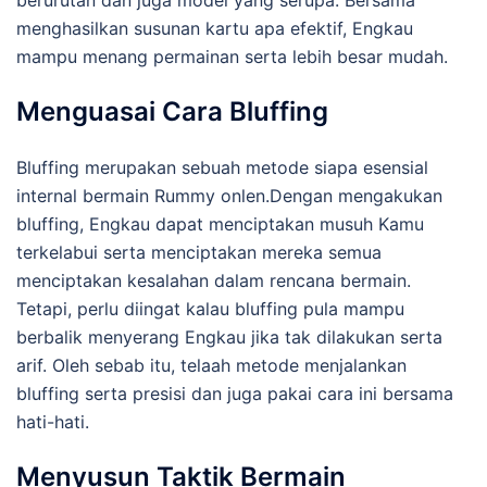
berurutan dan juga model yang serupa. Bersama
menghasilkan susunan kartu apa efektif, Engkau
mampu menang permainan serta lebih besar mudah.
Menguasai Cara Bluffing
Bluffing merupakan sebuah metode siapa esensial
internal bermain Rummy onlen.Dengan mengakukan
bluffing, Engkau dapat menciptakan musuh Kamu
terkelabui serta menciptakan mereka semua
menciptakan kesalahan dalam rencana bermain.
Tetapi, perlu diingat kalau bluffing pula mampu
berbalik menyerang Engkau jika tak dilakukan serta
arif. Oleh sebab itu, telaah metode menjalankan
bluffing serta presisi dan juga pakai cara ini bersama
hati-hati.
Menyusun Taktik Bermain