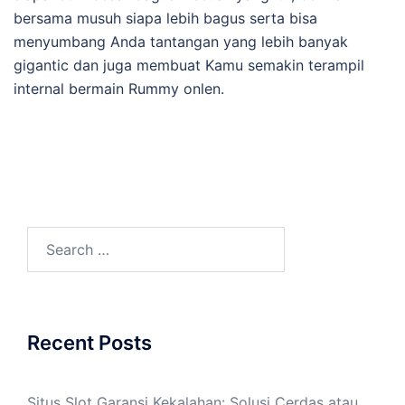
bersama musuh siapa lebih bagus serta bisa
menyumbang Anda tantangan yang lebih banyak
gigantic dan juga membuat Kamu semakin terampil
internal bermain Rummy onlen.
Search
for:
Recent Posts
Situs Slot Garansi Kekalahan: Solusi Cerdas atau