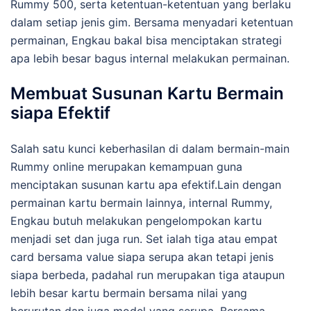
Rummy 500, serta ketentuan-ketentuan yang berlaku
dalam setiap jenis gim. Bersama menyadari ketentuan
permainan, Engkau bakal bisa menciptakan strategi
apa lebih besar bagus internal melakukan permainan.
Membuat Susunan Kartu Bermain
siapa Efektif
Salah satu kunci keberhasilan di dalam bermain-main
Rummy online merupakan kemampuan guna
menciptakan susunan kartu apa efektif.Lain dengan
permainan kartu bermain lainnya, internal Rummy,
Engkau butuh melakukan pengelompokan kartu
menjadi set dan juga run. Set ialah tiga atau empat
card bersama value siapa serupa akan tetapi jenis
siapa berbeda, padahal run merupakan tiga ataupun
lebih besar kartu bermain bersama nilai yang