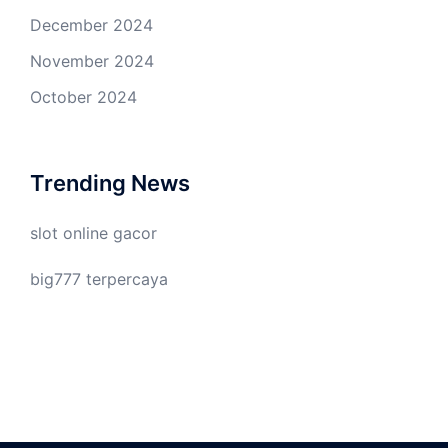
December 2024
November 2024
October 2024
Trending News
slot online gacor
big777 terpercaya