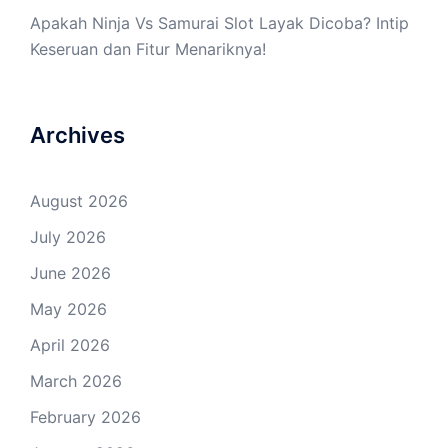
Apakah Ninja Vs Samurai Slot Layak Dicoba? Intip
Keseruan dan Fitur Menariknya!
Archives
August 2026
July 2026
June 2026
May 2026
April 2026
March 2026
February 2026