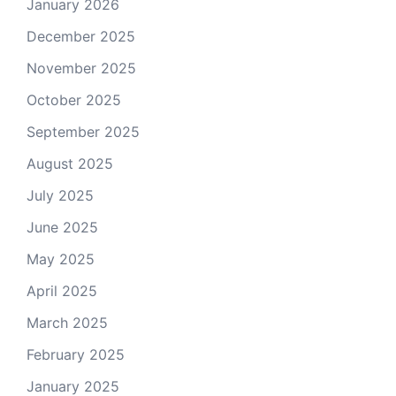
January 2026
December 2025
November 2025
October 2025
September 2025
August 2025
July 2025
June 2025
May 2025
April 2025
March 2025
February 2025
January 2025