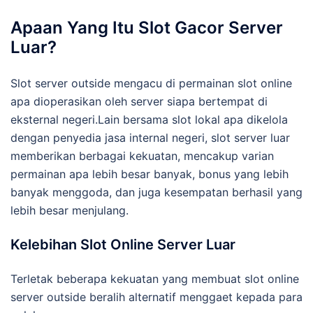
Apaan Yang Itu Slot Gacor Server
Luar?
Slot server outside mengacu di permainan slot online
apa dioperasikan oleh server siapa bertempat di
eksternal negeri.Lain bersama slot lokal apa dikelola
dengan penyedia jasa internal negeri, slot server luar
memberikan berbagai kekuatan, mencakup varian
permainan apa lebih besar banyak, bonus yang lebih
banyak menggoda, dan juga kesempatan berhasil yang
lebih besar menjulang.
Kelebihan Slot Online Server Luar
Terletak beberapa kekuatan yang membuat slot online
server outside beralih alternatif menggaet kepada para