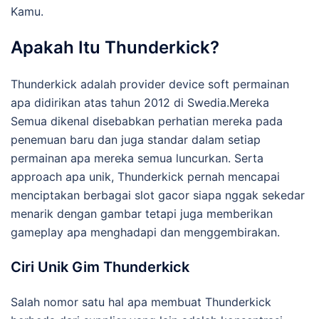
Kamu.
Apakah Itu Thunderkick?
Thunderkick adalah provider device soft permainan
apa didirikan atas tahun 2012 di Swedia.Mereka
Semua dikenal disebabkan perhatian mereka pada
penemuan baru dan juga standar dalam setiap
permainan apa mereka semua luncurkan. Serta
approach apa unik, Thunderkick pernah mencapai
menciptakan berbagai slot gacor siapa nggak sekedar
menarik dengan gambar tetapi juga memberikan
gameplay apa menghadapi dan menggembirakan.
Ciri Unik Gim Thunderkick
Salah nomor satu hal apa membuat Thunderkick