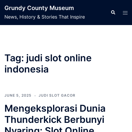
Skip
Grundy County Museum
to
Search
Tog
News, History & Stories That Inspire
content
men
Tag:
judi slot online
indonesia
JUNE 5, 2025
JUDI SLOT GACOR
Mengeksplorasi Dunia
Thunderkick Berbunyi
Nyaring: Slot Online