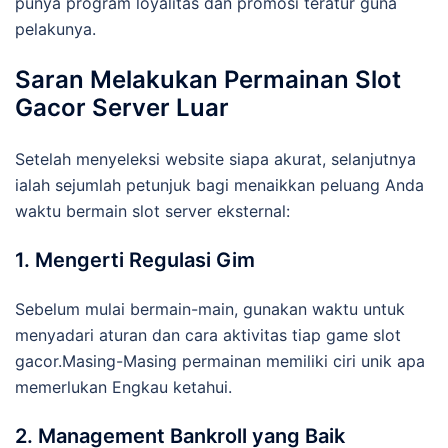
punya program loyalitas dan promosi teratur guna
pelakunya.
Saran Melakukan Permainan Slot
Gacor Server Luar
Setelah menyeleksi website siapa akurat, selanjutnya
ialah sejumlah petunjuk bagi menaikkan peluang Anda
waktu bermain slot server eksternal:
1. Mengerti Regulasi Gim
Sebelum mulai bermain-main, gunakan waktu untuk
menyadari aturan dan cara aktivitas tiap game slot
gacor.Masing-Masing permainan memiliki ciri unik apa
memerlukan Engkau ketahui.
2. Management Bankroll yang Baik