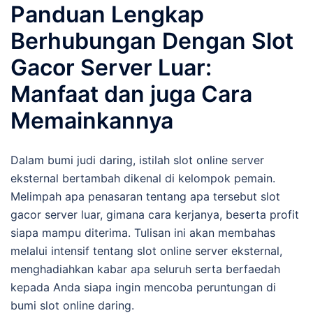
Panduan Lengkap
Berhubungan Dengan Slot
Gacor Server Luar:
Manfaat dan juga Cara
Memainkannya
Dalam bumi judi daring, istilah slot online server
eksternal bertambah dikenal di kelompok pemain.
Melimpah apa penasaran tentang apa tersebut slot
gacor server luar, gimana cara kerjanya, beserta profit
siapa mampu diterima. Tulisan ini akan membahas
melalui intensif tentang slot online server eksternal,
menghadiahkan kabar apa seluruh serta berfaedah
kepada Anda siapa ingin mencoba peruntungan di
bumi slot online daring.