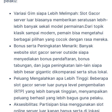
pelaku:
Variasi Gim siapa Lebih Melimpah: Slot Gacor
server luar biasanya memberikan seratusan lebih-
lebih banyak sekali model permainan.Dari topik
klasik sampai modern, pemain bisa mengetahui
berbagai pilihan yang cocok dengan rasa mereka.
Bonus serta Peningkatan Menarik: Banyak
website slot gacor server outside siapa
menyediakan bonus pendaftaran, bonus
tabungan, dan juga peningkatan lain-lain siapa
lebih besar gigantic dikomparasi serta situs lokal.
Peluang Mengalahkan apa Lebih Tinggi: Beberapa
slot gacor server luar punya level pengembalian
(RTP) yang lebih banyak tinggian, menyampaikan
peluang berhasil yang lebih bagus guna pelaku.
Aksesibilitas: Partisipan bisa menggunakan slot
online server luar kapan hanya serta di lokasi