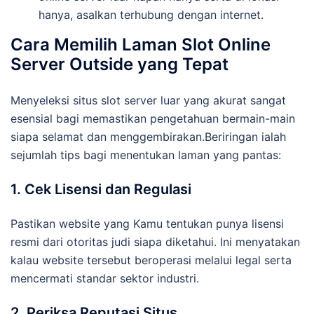
hanya, asalkan terhubung dengan internet.
Cara Memilih Laman Slot Online
Server Outside yang Tepat
Menyeleksi situs slot server luar yang akurat sangat
esensial bagi memastikan pengetahuan bermain-main
siapa selamat dan menggembirakan.Beriringan ialah
sejumlah tips bagi menentukan laman yang pantas:
1. Cek Lisensi dan Regulasi
Pastikan website yang Kamu tentukan punya lisensi
resmi dari otoritas judi siapa diketahui. Ini menyatakan
kalau website tersebut beroperasi melalui legal serta
mencermati standar sektor industri.
2. Periksa Reputasi Situs