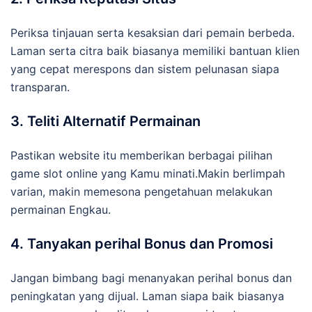
Periksa tinjauan serta kesaksian dari pemain berbeda.
Laman serta citra baik biasanya memiliki bantuan klien
yang cepat merespons dan sistem pelunasan siapa
transparan.
3. Teliti Alternatif Permainan
Pastikan website itu memberikan berbagai pilihan
game slot online yang Kamu minati.Makin berlimpah
varian, makin memesona pengetahuan melakukan
permainan Engkau.
4. Tanyakan perihal Bonus dan Promosi
Jangan bimbang bagi menanyakan perihal bonus dan
peningkatan yang dijual. Laman siapa baik biasanya